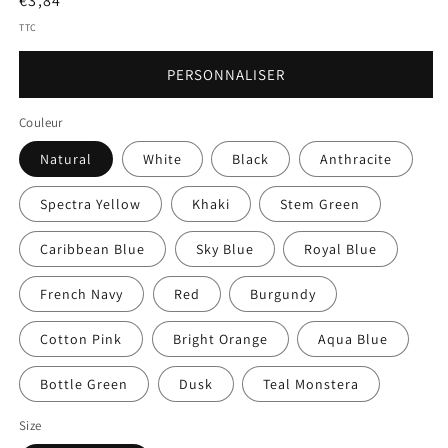
Prix
€3,84
initial
TTC
PERSONNALISER
Couleur
Natural
White
Black
Anthracite
Spectra Yellow
Khaki
Stem Green
Caribbean Blue
Sky Blue
Royal Blue
French Navy
Red
Burgundy
Cotton Pink
Bright Orange
Aqua Blue
Bottle Green
Dusk
Teal Monstera
Size