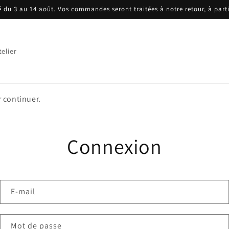
mé du 3 au 14 août. Vos commandes seront traitées à notre retour, à parti
telier
 continuer.
Connexion
E-mail
Mot de passe