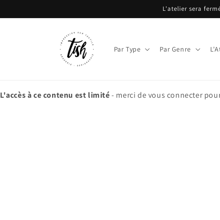
et
L'atelier sera fer
passer
au
contenu
Par Type
Par Genre
L'A
L'accès à ce contenu est limité
- merci de vous connecter pour