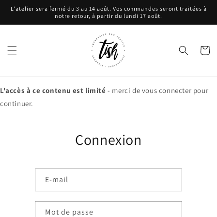
et
L'atelier sera fermé du 3 au 14 août. Vos commandes seront traitées à
passer
notre retour, à partir du lundi 17 août.
au
contenu
Panier
L'accès à ce contenu est limité
- merci de vous connecter pour
continuer.
Connexion
E-mail
Mot de passe